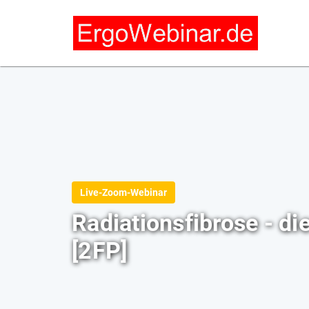
Live-Zoom-Webinar
Radiationsfibrose - di
[2FP]