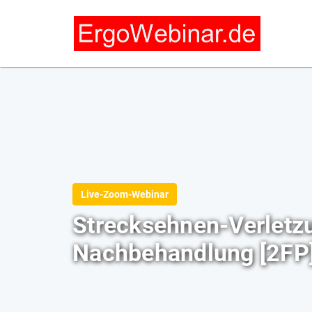
Live-Zoom-Webinar
Strecksehnen-Verletz
Nachbehandlung [2FP