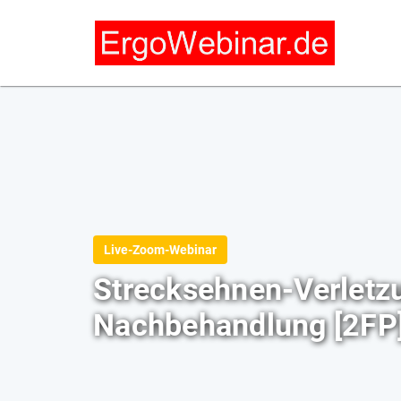
Live-Zoom-Webinar
Strecksehnen-Verletz
Nachbehandlung [2FP