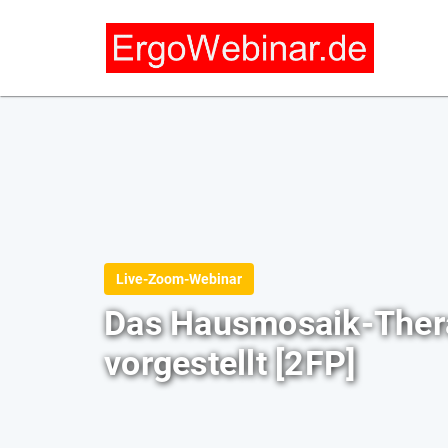
Live-Zoom-Webinar
Das Hausmosaik-Thera
vorgestellt [2FP]