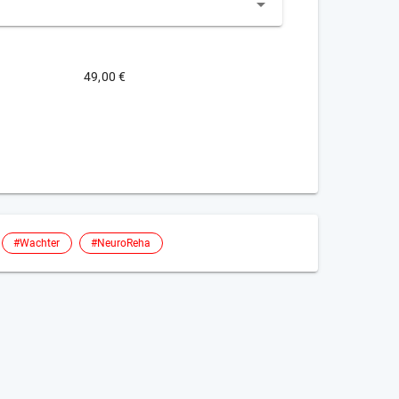
49,00 €
#Wachter
#NeuroReha