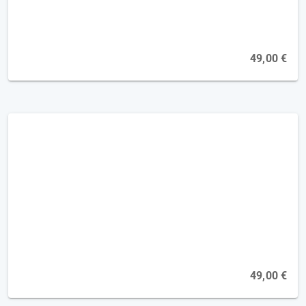
Online, 02.12.2026
49,00 €
Kognition - räumlich-visuelle Trainings
[2FP]
Online, 05.04.2027
49,00 €