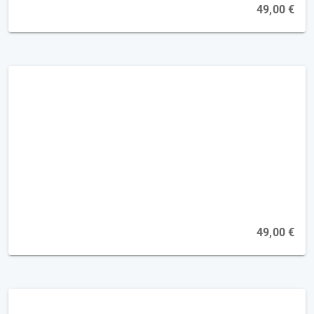
49,00 €
Apraxietherapie Basics [2FP]
49,00 €