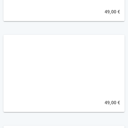
49,00 €
Hemianopsie - Therapie in der späten
Phase [2FP]
Online, 13.10.2026
49,00 €