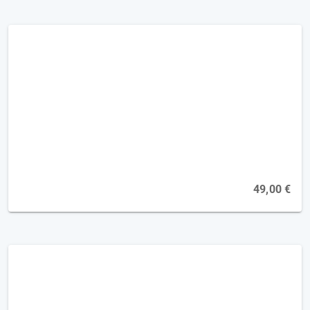
Geriatrie - Kognitionstraining in Bewegung
[2FP]
Online, 23.11.2026
49,00 €