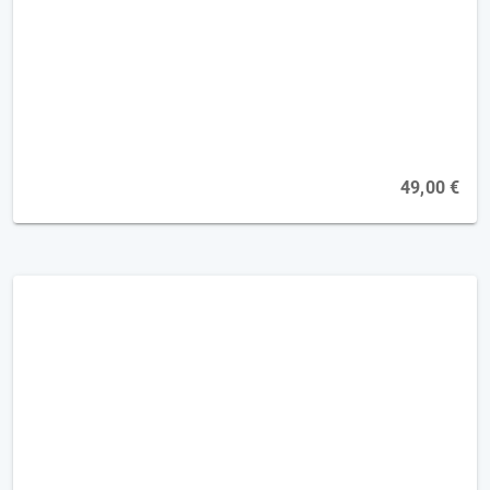
Hemianopsie - Basis und Befund [2FP]
Online, 06.10.2026
49,00 €
Yoga Ü-50 - weniger Tempo & mehr
Intensität [2FP]
Online, 26.08.2026