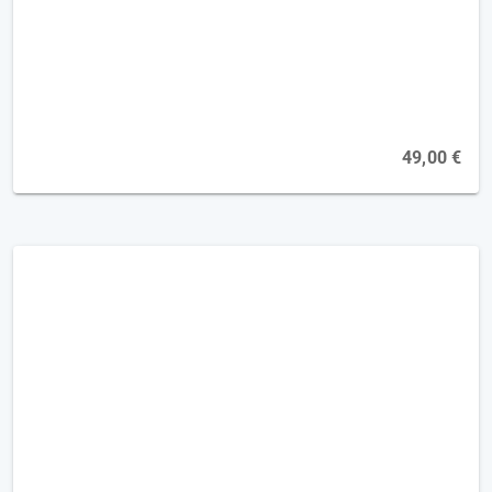
Das Hausmosaik-Therapiematerial
vorgestellt [2FP]
Online, 02.11.2026
49,00 €
Kognition - Informationsverarbeitung
optimieren [2FP]
Online, 13.01.2027