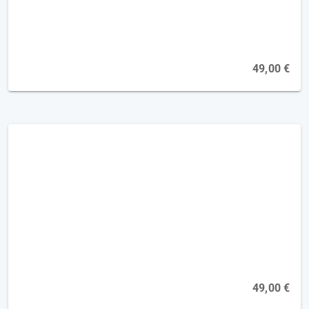
Online, 19.11.2026
49,00 €
Körperliche Aktivierung bei kognitiven
Einschränkungen und Demenz [2FP]
Online, 19.04.2027
Online, 20.09.2027
49,00 €