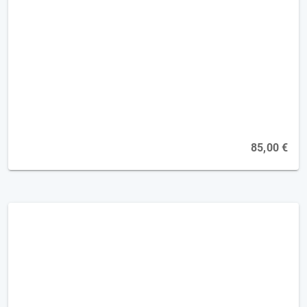
Post Covid-mit Belastungsintoleranzen
umgehen-PEM Strategien [90 Min.]
85,00 €
Kognitionstraining mittels Apps+Co. [2FP]