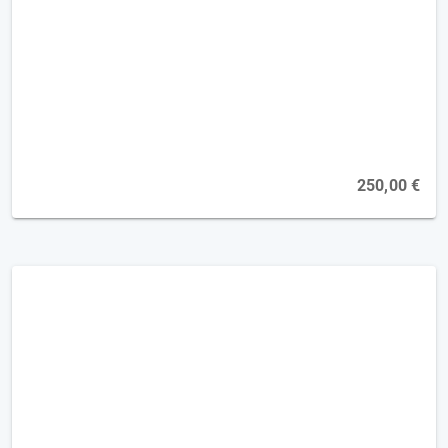
Neglect und Apraxie: therapeutische
Strategien [12 FP]
Online, 01.10.2026
250,00 €
Kognition-Therapie bei
Gedächtnisstörungen [2FP]
Online, 26.10.2026