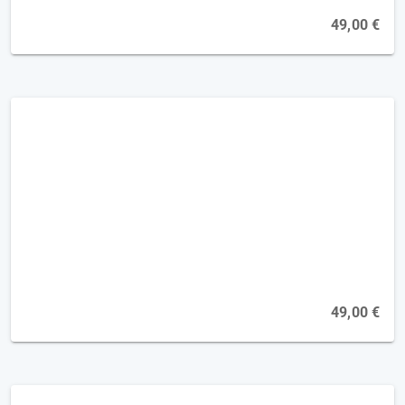
49,00 €
Neglect-Therapie 1 - Basics [2FP]
Online, 15.09.2026
49,00 €