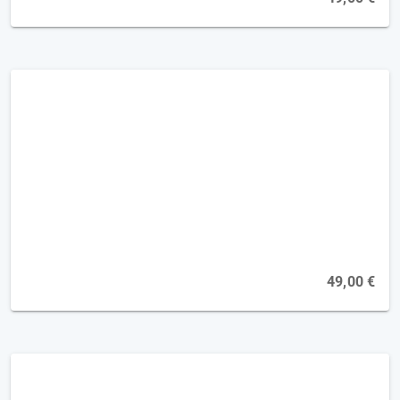
Kognition - die Aufmerksamkeit stärken
[2FP]
Online, 16.11.2026
49,00 €