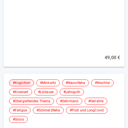
Backward Chaining – das Lernprinzip bei
schweren kognitiven Beeinträchtigungen
[2FP]
49,00 €
#Kognition
#Minkwitz
#NeuroReha
#Wachter
#Kroenert
#Lindauer
#Lehnguth
#Übergreifendes Thema
#Gehrmann
#Geriatrie
#Fatigue
#SchmerzReha
#Post und LongCovid
#Gross