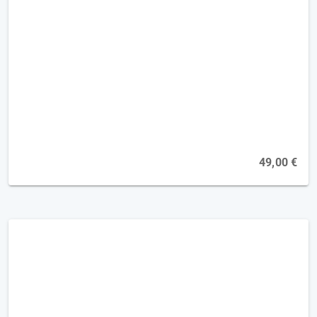
Zeit- und Selbstmanagement in der
Ergotherapie [2FP]
Online, 09.09.2026
49,00 €
Schlaganfall - zurück ans Steuer [2FP]