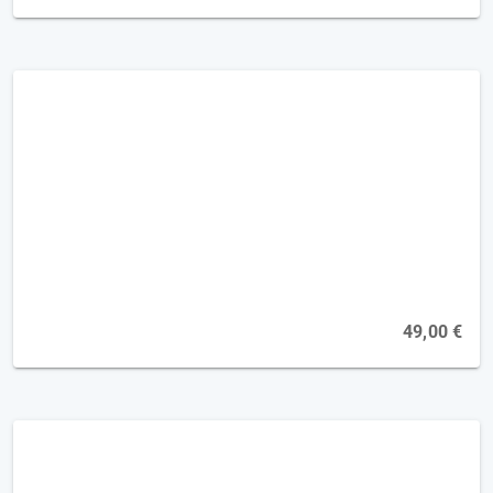
Hemianopsie - Therapie in der frühen
Phase [2FP]
Online, 13.10.2026
49,00 €