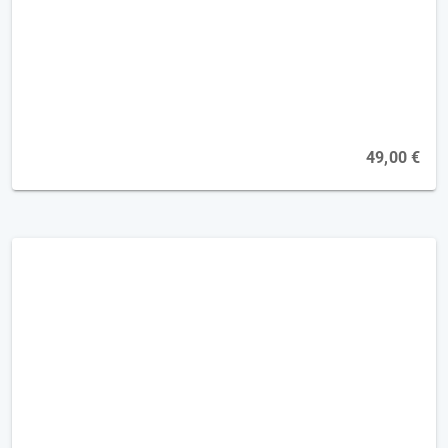
Kognition - Umstellfähigkeit verbessern
[2FP]
Online, 16.11.2026
49,00 €
Health Action Process Approach -
Gesundheitsverhalten begleiten [2FP]
Online, 28.09.2026
Online, 10.05.2027
Online, 08.11.2027