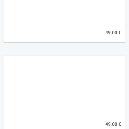
Kognition spielerisch trainieren [2FP]
Online, 19.08.2026
49,00 €
Pusher-Syndrom - Therapie bei
ausgeprägter Symptomatik [2FP]
Online, 19.10.2026
49,00 €