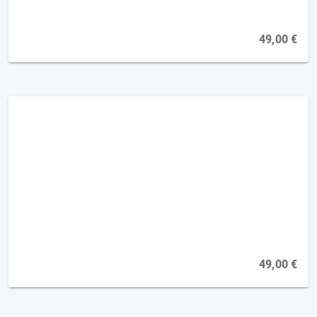
49,00 €
Das Rote Mosaik - Therapiematerial
vorgestellt [2FP]
Online, 19.10.2026
49,00 €