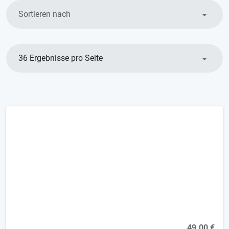
Sortieren nach
36 Ergebnisse pro Seite
Neglect-Therapie 2 - Basics [2FP]
Online, 29.09.2026
49,00 €