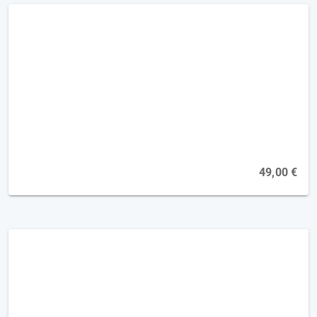
Pusher-Syndrom – Therapie bei moderater
Symptomatik [2FP]
Online, 16.11.2026
49,00 €