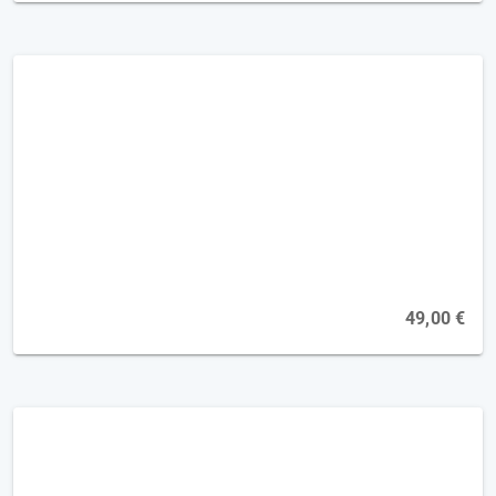
Kognitive Umstellfähigkeit -
Denkflexibilität fördern [2FP]
Online, 26.08.2026
49,00 €