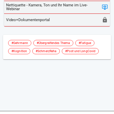
Nettiquette - Kamera, Ton und Ihr Name im Live-
Webinar
Video+Dokumentenportal
#Gehrmann
#Übergreifendes Thema
#Fatigue
#Kognition
#SchmerzReha
#Post und LongCovid