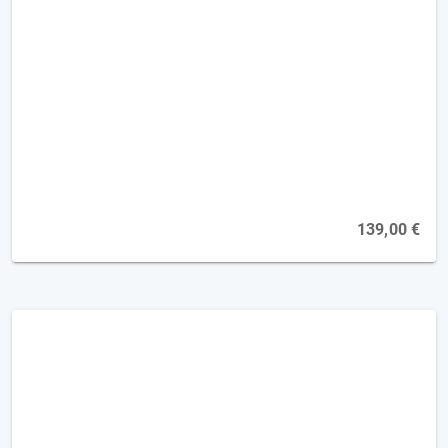
Demenz - Kompaktkurs Biografiearbeit
und der Einsatz von Musik [5FP]
Online, 13.09.2027
139,00 €
Kommunikation bei Menschen mit
Demenz [2FP]