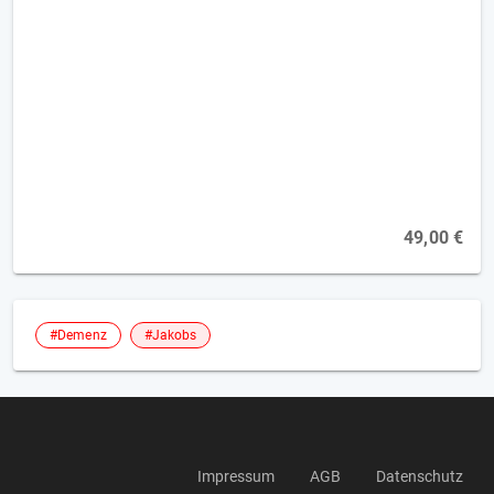
Demenz - Integrative Validation [2FP]
49,00 €
#Demenz
#Jakobs
Impressum
AGB
Datenschutz