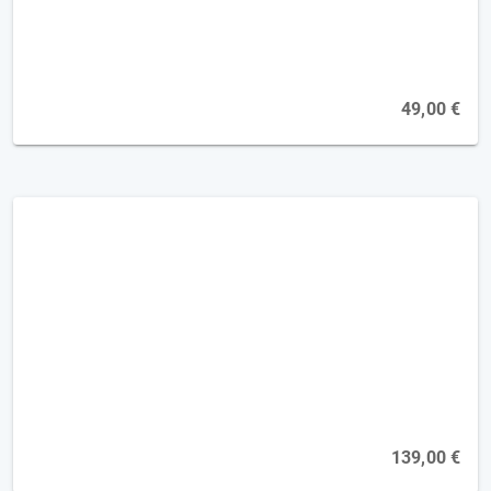
Online, 29.09.2027
49,00 €
Demenz-Kompaktkurs Kommunikation
und Validation [5FP]
Online, 15.02.2027
139,00 €