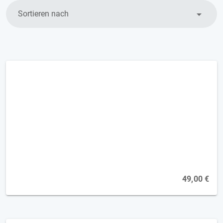
Sortieren nach
Demenz - Musik als therapeutisches
Medium [2FP]
Online, 04.11.2026
49,00 €