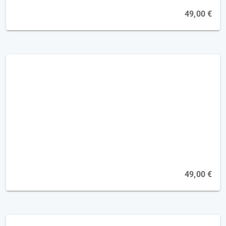
49,00 €
Demenz - Herausforderndes Verhalten
[2FP]
49,00 €