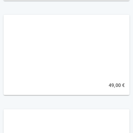
Demenz - Traumasensibles Arbeiten [2FP]
Online, 16.09.2026
49,00 €