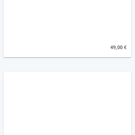
Biografiearbeit bei fortgeschrittener
Demenz [2FP]
Online, 21.10.2026
49,00 €
Demenz - kognitive Aktivierung im
fortgeschrittenen Stadium [2FP]
Online, 02.12.2026